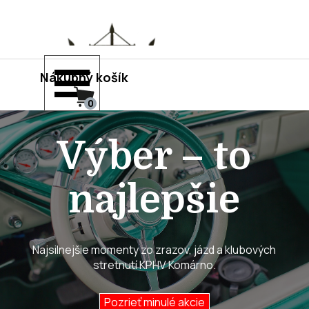
Prejsť na obsah
Preskočiť menu
Nákupný košík
Výber – to
najlepšie
Najsilnejšie momenty zo zrazov, jázd a klubových
stretnutí KPHV Komárno.
Pozrieť minulé akcie